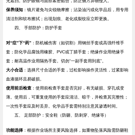
无遮挡。防护眼镜与面部紧密贴合，防止侧方异物侵入。
保养须知
：镜片避免与尖锐物摩擦；沾染油污或化学品后，用专用
清洁剂和软布擦拭；出现划痕、老化或裂纹应立即更换。
四、 手部防护：防护手套
对“症”下“药”
：防机械伤害（如切割）用钢丝手套或高强纤维手
套；防化学品腐蚀用橡胶、PVC或丁腈手套；绝缘作业用绝缘手
套；耐高温作业用隔热手套。切勿“一副手套用到底”。
大小合适
：选择尺寸合适的手套，过松影响操作灵活性，过紧影响
血液循环且易破损。
使用前后检查
：使用前检查手套是否完好，有无破损、穿孔或变
薄。使用后，可重复使用的手套应清洁、晾干，并检查其完整性；
一次性手套应及时丢弃。化学品手套需特别注意其渗透时间。
五、 足部防护：安全鞋（防砸、防刺穿、绝缘等）
功能选择
：根据作业场所主要风险选择，如重物坠落风险需防砸鞋