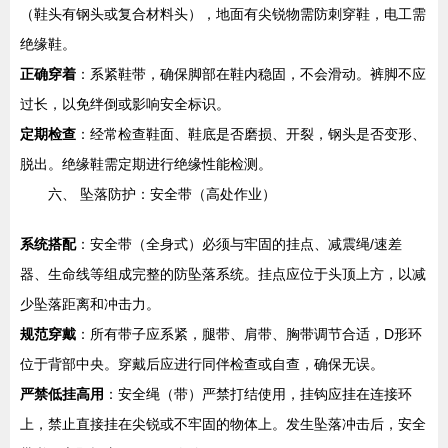
（鞋头有钢头或复合材料头），地面有尖锐物需防刺穿鞋，电工需
绝缘鞋。
正确穿着
：系紧鞋带，确保脚部在鞋内稳固，不会滑动。裤脚不应
过长，以免绊倒或影响安全标识。
定期检查
：经常检查鞋面、鞋底是否磨损、开裂，钢头是否变形、
脱出。绝缘鞋需定期进行绝缘性能检测。
六、 坠落防护：安全带（高处作业）
系统搭配
：安全带（全身式）必须与牢固的挂点、减震绳/速差
器、生命线等组成完整的防坠落系统。挂点应位于头顶上方，以减
少坠落距离和冲击力。
规范穿戴
：所有带子应系紧，腿带、肩带、胸带调节合适，D形环
位于背部中央。穿戴后应进行同伴检查或自查，确保无误。
严禁低挂高用
：安全绳（带）严禁打结使用，挂钩应挂在连接环
上，禁止直接挂在尖锐或不牢固的物体上。发生坠落冲击后，安全