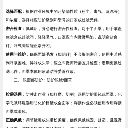
选择匹配
：根据作业环境中的污染物性质（粉尘、毒气、蒸汽等）
和浓度，选择相应防护级别和型号的口罩或过滤元件。
密合检查
：佩戴后，务必进行密合性检查。对于半面罩，用手掌盖
住滤盒或过滤阀，轻轻吸气，口罩应向内微微塌陷，说明密封良
好。呼气阀应能正常开闭。
使用与维护
：确保面部毛发（如胡须）不会影响密合；使用中若感
到呼吸困难、异味或头晕，应立即撤离污染区并检查；定期更换过
滤元件，面罩本体用后清洁并妥善存放。
三、 眼面部防护：防护眼镜/面罩
按需选用
：防冲击作业（如打磨、切削）选用防护眼镜或面罩；化
学飞溅环境选用防化护目镜或全面罩；焊接作业必须使用专用焊接
面罩或眼镜。
正确佩戴
：调节镜腿或头带松紧度，确保佩戴稳固、舒适，且视野