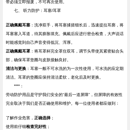
带必须立即报废，不可再次使用。
七、 听力防护：耳塞/耳罩
正确佩戴耳塞
：洗净双手，将耳塞揉搓细长后，迅速提拉耳廓，将
耳塞塞入耳道，待其膨胀填充。佩戴后应进行密合检查，大声说话
时能感觉到自己声音变得低沉、浑厚。
正确佩戴耳罩
：将耳罩杯完全罩住双耳，调节头带使其紧密贴合头
部，确保耳罩垫圈与皮肤接触良好。
清洁与更换
：耳塞一般不可水洗的为一次性使用，可水洗的应定期
清洁。耳罩的垫圈应保持清洁柔软，老化后及时更换。
****：
劳动防护用品是守护我们安全的“最后一道屏障”，但屏障的有效性
完全取决于我们是否正确使用和维护。每一位使用者都应做到：
了解作业危害，
正确选择
；
使用前仔细
检查完好性
；