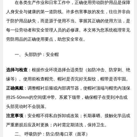
在各类生产作业和日常工作中，正确使用劳动防护用品是保障
人身安全与健康的第一道防线。许多伤害事故的发生，往往并非由
于防护用品缺失，而是源于使用不当。掌握其正确的使用方法，是
每一位劳动者和安全管理人员的必修课。本文将为您系统梳理常见
劳防用品的正确使用要点，助您安全常在。
一、 头部防护：安全帽
选择与检查
：根据作业环境选择合适类型（如防冲击、防穿刺、绝
缘等）。使用前检查帽壳、帽衬是否完好无裂纹，帽带是否牢固。
正确佩戴
：调整帽衬后箍或内部调节器，使帽衬顶端与帽壳内顶保
持25-50mm的空间缓冲带。系紧下颌带，确保帽子在受到冲击或
头部晃动时不会脱落。
注意事项
：安全帽不得私自拆卸或改装；长期暴晒、接触化学品或
严重磨损后应及时更换；内衬需定期清洗，保持卫生。
二、 呼吸防护：防尘/防毒口罩（面罩）